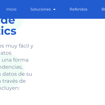
Inicio
Soluciones
Referidos
B
 de
ics
s muy fácil y
datos
á una forma
ndencias,
s datos de su
 través de
ncluyen: