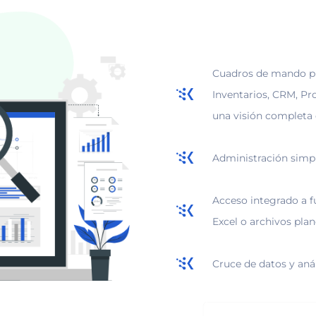
Cuadros de mando pr
Inventarios, CRM, Pr
una visión completa 
Administración simp
Acceso integrado a f
Excel o archivos pla
Cruce de datos y anál